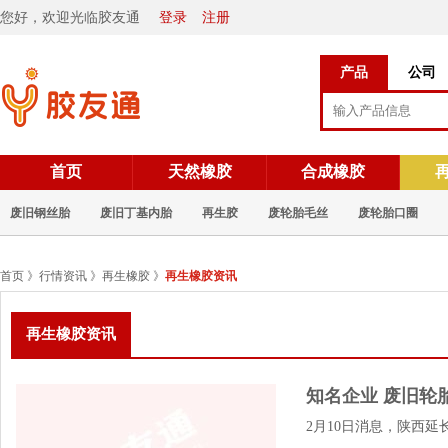
您好，欢迎光临胶友通
登录
注册
产品
公司
首页
天然橡胶
合成橡胶
废旧钢丝胎
废旧丁基内胎
再生胶
废轮胎毛丝
废轮胎口圈
首页
》
行情资讯
》
再生橡胶
》
再生橡胶资讯
再生橡胶资讯
知名企业 废旧轮
2月10日消息，陕西延