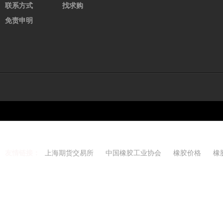
联系方式
找求购
氯丁CR121
36900.00
0.00
免责申明
三元乙丙橡胶
28650.00
0.00
溴化丁基232
33250.00
0.00
炭黑N220
8650.00
0.00
促进剂M
20800.00
0.00
防老剂RD
15950.00
0.00
氧化锌
22250.00
0.68
天然乳胶
14550.00
0.34
标准胶SCR5
16000.00
0.63
友情链接：
上海期货交易所
中国橡胶工业协会
橡胶价格
橡
混合胶SMR20
16600.00
0.00
Copyright 2021-2026 w
烟片胶RSS3
23350.00
0.43
废旧钢丝胎
1765.00
0.00
再生胶
2950.00
0.00