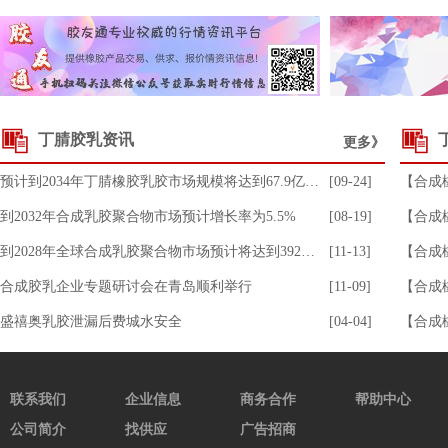
山东丁二烯99.5
9765.00
12.89
SEBS 503
16950.00
8.31
混合胶SMR20#
13075.00
8.73
8.0Mpa丁基再生胶
7500.00
-6.25
丁腈胶乳资讯
更多》
丁苯1712
11050.00
0.91
预计到2034年丁腈橡胶乳胶市场规模将达到67.9亿美元
[09-24]
【合成橡
顺丁A55AE
17150.00
0.00
到2032年合成乳胶聚合物市场预计增长率为5.5%
[08-19]
【合成橡
SBS 792
12500.00
0.00
到2028年全球合成乳胶聚合物市场预计将达到392亿美元
[11-13]
【合成橡
溶聚丁苯2003
17750.00
0.00
合成胶乳企业专题研讨会在青岛顺利举行
[11-09]
【合成橡
中韩丁烯-1
7300.00
0.00
盛禧奥乳胶泄漏后费城水安全
[04-04]
【合成橡
中沙丁烯-1
7800.00
-1.27
丁二烯
10350.00
1.22
联系我们
企业信息
商务合作
帮助中心
浙江丁烯-1
7300.00
0.00
公司简介
找供应
广告招商
丁腈33A
15550.00
0.00