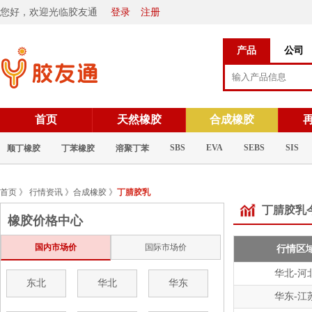
您好，欢迎光临胶友通
登录
注册
产品
公司
首页
天然橡胶
合成橡胶
SBS
EVA
SEBS
SIS
顺丁橡胶
丁苯橡胶
溶聚丁苯
首页
》
行情资讯
》
合成橡胶
》
丁腈胶乳
丁腈胶乳
橡胶价格中心
国内市场价
国际市场价
行情区
华北-河
东北
华北
华东
华东-江