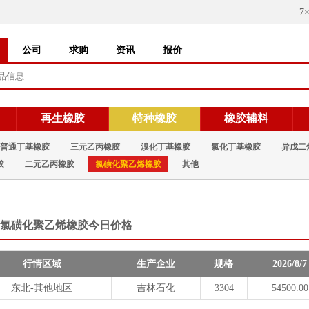
7
公司
求购
资讯
报价
再生橡胶
特种橡胶
橡胶辅料
普通丁基橡胶
三元乙丙橡胶
溴化丁基橡胶
氯化丁基橡胶
异戊二
胶
二元乙丙橡胶
氯磺化聚乙烯橡胶
其他
氯磺化聚乙烯橡胶今日价格
行情区域
生产企业
规格
2026/8/7
东北-其他地区
吉林石化
3304
54500.00