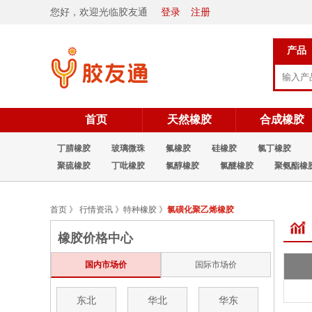
您好，欢迎光临胶友通
登录
注册
产品
首页
天然橡胶
合成橡胶
丁腈橡胶
玻璃微珠
氟橡胶
硅橡胶
氯丁橡胶
聚硫橡胶
丁吡橡胶
氯醇橡胶
氯醚橡胶
聚氨酯橡
首页
》
行情资讯
》
特种橡胶
》
氯磺化聚乙烯橡胶
橡胶价格中心
国内市场价
国际市场价
东北
华北
华东