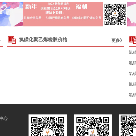
氯磺化聚乙烯橡胶价格
》
更多》
氯
氯
氯
氯
氯
中心