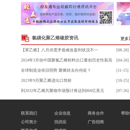
标准胶SCR5#
10550.00
0.24
山东丁二烯99.5
9765.00
12.89
SEBS 503
16950.00
8.31
混合胶SMR20#
13075.00
8.73
氯磺化聚乙烯橡胶资讯
更多
8.0Mpa丁基再生胶
7500.00
-6.25
【苯乙烯】八月供需矛盾难改盈利状况不一
[08-28]
丁苯1712
11050.00
0.91
2024年3月份中国聚氯乙烯粉料出口量创历史性新高
[04-26]
顺丁A55AE
17150.00
0.00
全球制造业依旧弱势 聚烯烃去向何处？
[11-15]
SBS 792
12500.00
0.00
2023年9月聚乙烯进出口简析
[10-25]
溶聚丁苯2003
17750.00
0.00
到2032年乙烯共聚物市场预计将达到860亿美元
[07-26]
中韩丁烯-1
7300.00
0.00
中沙丁烯-1
7800.00
-1.27
联系我们
丁二烯
企业信息
10350.00
1.22
商务合作
帮助
公司简介
找供应
广告招商
浙江丁烯-1
7300.00
0.00