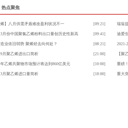
热点聚焦
乙烯】八月供需矛盾难改盈利状况不一
[09:21]
瑞翁提
4年3月份中国聚氯乙烯粉料出口量创历史性新高
[09:41]
迪爱
造业依旧弱势 聚烯烃去向何处？
[08:21]
202
3年9月聚乙烯进出口简析
[21:00]
【聚
32年乙烯共聚物市场预计将达到860亿美元
[10:00]
3年3月聚乙烯进口量简析
[18:00]