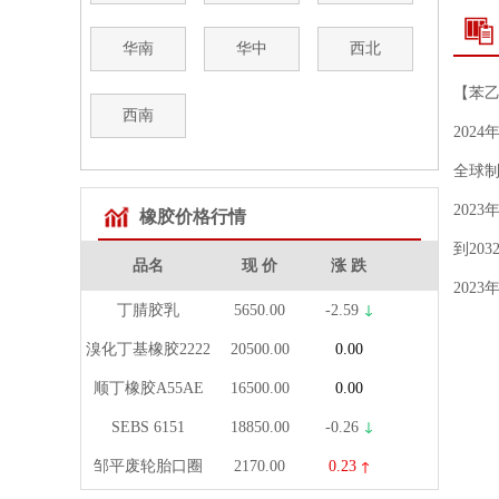
华南
华中
西北
【苯
西南
202
全球制
202
橡胶价格行情
到20
品名
现 价
涨 跌
202
丁腈胶乳
5650.00
-2.59
溴化丁基橡胶2222
20500.00
0.00
顺丁橡胶A55AE
16500.00
0.00
SEBS 6151
18850.00
-0.26
邹平废轮胎口圈
2170.00
0.23