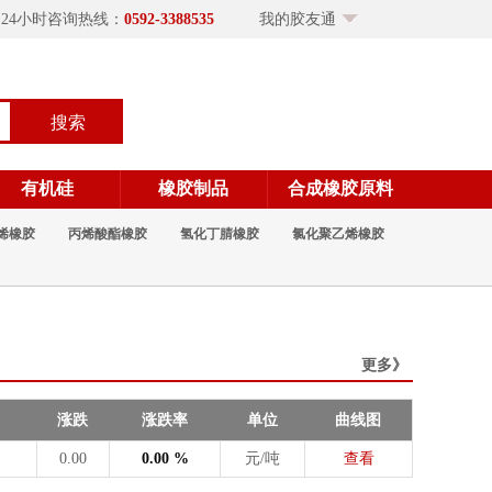
×24小时咨询热线：
0592-3388535
我的胶友通
搜索
有机硅
橡胶制品
合成橡胶原料
烯橡胶
丙烯酸酯橡胶
氢化丁腈橡胶
氯化聚乙烯橡胶
更多》
涨跌
涨跌率
单位
曲线图
0.00
0.00 %
元/吨
查看