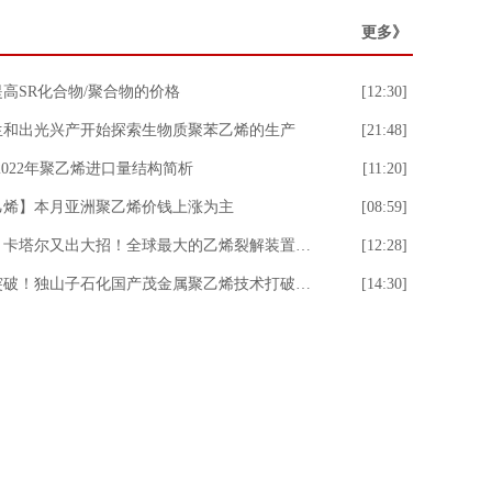
更多》
高SR化合物/聚合物的价格
[12:30]
生和出光兴产开始探索生物质聚苯乙烯的生产
[21:48]
1-2022年聚乙烯进口量结构简析
[11:20]
乙烯】本月亚洲聚乙烯价钱上涨为主
[08:59]
重磅！卡塔尔又出大招！全球最大的乙烯裂解装置之一上线！
[12:28]
重大突破！独山子石化国产茂金属聚乙烯技术打破国外垄断
[14:30]