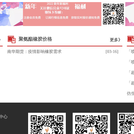
聚氨酯橡胶价格
》
更多》
南华期货：疫情影响橡胶需求
[03-16]
「
「
「
「
仿
中心