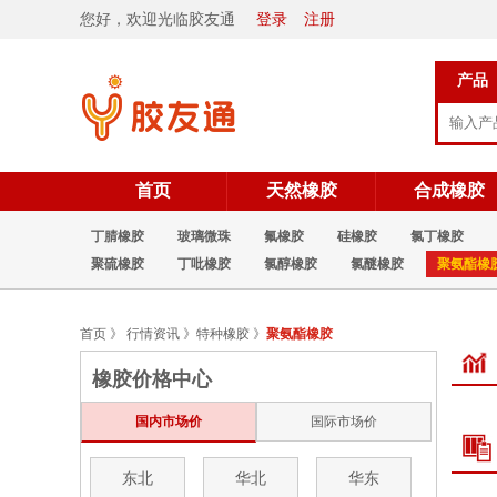
您好，欢迎光临胶友通
登录
注册
产品
首页
天然橡胶
合成橡胶
丁腈橡胶
玻璃微珠
氟橡胶
硅橡胶
氯丁橡胶
聚硫橡胶
丁吡橡胶
氯醇橡胶
氯醚橡胶
聚氨酯橡
首页
》
行情资讯
》
特种橡胶
》
聚氨酯橡胶
橡胶价格中心
国内市场价
国际市场价
东北
华北
华东