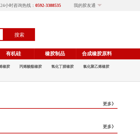
×24小时咨询热线：
0592-3388535
我的胶友通
搜索
有机硅
橡胶制品
合成橡胶原料
烯橡胶
丙烯酸酯橡胶
氢化丁腈橡胶
氯化聚乙烯橡胶
更多》
更多》