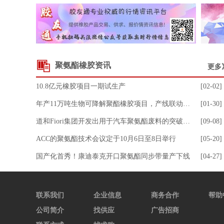
标准胶SCR5#
10550.00
0.24
山东丁二烯99.5
9765.00
12.89
SEBS 503
16950.00
8.31
混合胶SMR20#
13075.00
8.73
聚氨酯橡胶资讯
更多
8.0Mpa丁基再生胶
7500.00
-6.25
10.8亿元橡胶项目一期试生产
[02-02]
丁苯1712
11050.00
0.91
年产11万吨生物可降解聚酯橡胶项目，产线联动与试生产
[01-30]
顺丁A55AE
17150.00
0.00
道和Fiori集团开发出用于汽车聚氨酯废料的突破性回收工艺
[09-08]
SBS 792
12500.00
0.00
ACC的聚氨酯技术会议定于10月6日至8日举行
[05-20]
溶聚丁苯2003
17750.00
0.00
国产化首秀！康迪泰克开口聚氨酯同步带量产下线
[04-27]
中韩丁烯-1
7300.00
0.00
中沙丁烯-1
7800.00
-1.27
联系我们
丁二烯
企业信息
10350.00
1.22
商务合作
帮助
公司简介
找供应
广告招商
浙江丁烯-1
7300.00
0.00