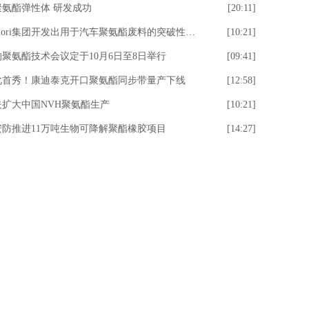
聚氨酯弹性体 研发成功
[20:11]
道和Fiori集团开发出用于汽车聚氨酯废料的突破性回收工艺
[10:21]
的聚氨酯技术会议定于10月6日至8日举行
[09:41]
化首秀！康迪泰克开口聚氨酯同步带量产下线
[12:58]
夫扩大中国NVH聚氨酯生产
[10:21]
安防推进11万吨生物可降解聚酯橡胶项目
[14:27]