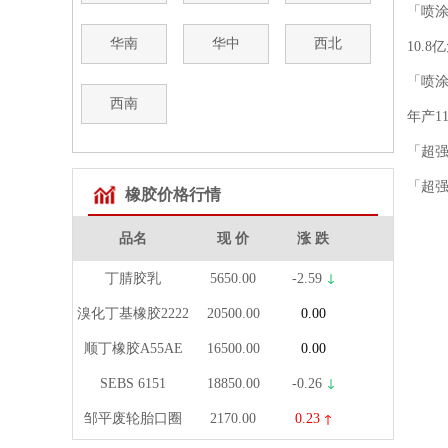
「喷
华南
华中
西北
10.
「喷
西南
「超
「超
橡胶价格行情
品名
现 价
涨 跌
丁腈胶乳
5650.00
-2.59
溴化丁基橡胶2222
20500.00
0.00
顺丁橡胶A55AE
16500.00
0.00
SEBS 6151
18850.00
-0.26
邹平废轮胎口圈
2170.00
0.23