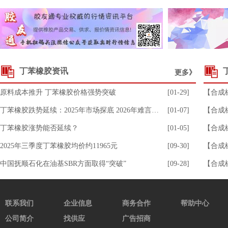
山东丁二烯99.5
9765.00
12.89
SEBS 503
16950.00
8.31
混合胶SMR20#
13075.00
8.73
8.0Mpa丁基再生胶
7500.00
-6.25
丁苯橡胶资讯
更多》
丁苯1712
11050.00
0.91
原料成本推升 丁苯橡胶价格强势突破
[01-29]
【合成橡
顺丁A55AE
17150.00
0.00
丁苯橡胶跌势延续：2025年市场探底 2026年难言回暖
[01-07]
【合成橡
SBS 792
12500.00
0.00
丁苯橡胶涨势能否延续？
[01-05]
【合成橡
溶聚丁苯2003
17750.00
0.00
2025年三季度丁苯橡胶均价约11965元
[09-30]
【合成橡
中韩丁烯-1
7300.00
0.00
中国抚顺石化在油基SBR方面取得“突破”
[09-28]
【合成橡
中沙丁烯-1
7800.00
-1.27
丁二烯
10350.00
1.22
联系我们
企业信息
商务合作
帮助中心
浙江丁烯-1
7300.00
0.00
公司简介
找供应
广告招商
丁腈33A
15550.00
0.00