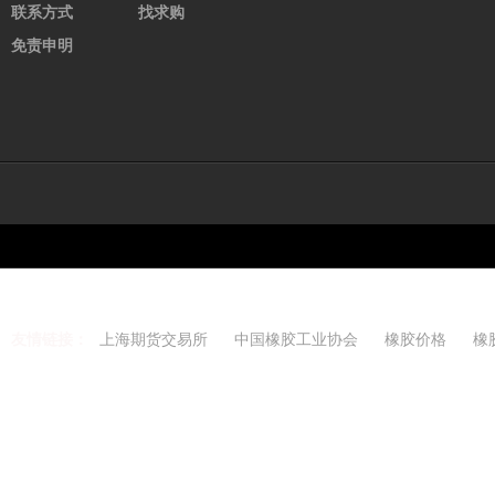
联系方式
找求购
氯丁CR121
36900.00
0.00
免责申明
三元乙丙橡胶
28650.00
0.00
溴化丁基232
33250.00
0.00
炭黑N220
8650.00
0.00
促进剂M
20800.00
0.00
防老剂RD
15950.00
0.00
氧化锌
22250.00
0.68
天然乳胶
14550.00
0.34
标准胶SCR5
16000.00
0.63
友情链接：
上海期货交易所
中国橡胶工业协会
橡胶价格
橡
混合胶SMR20
16600.00
0.00
Copyright 2021-2026 w
烟片胶RSS3
23350.00
0.43
废旧钢丝胎
1765.00
0.00
再生胶
2950.00
0.00