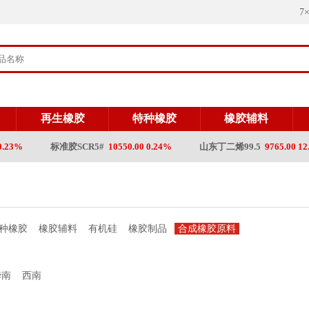
7
再生橡胶
特种橡胶
橡胶辅料
23%
标准胶SCR5#
10550.00 0.24%
山东丁二烯99.5
9765.00 12.
种橡胶
橡胶辅料
有机硅
橡胶制品
合成橡胶原料
华南
西南