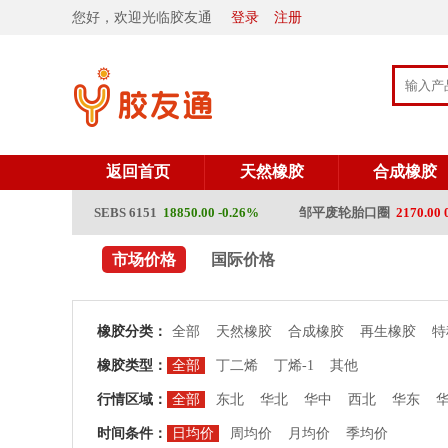
您好，欢迎光临胶友通
登录
注册
返回首页
天然橡胶
合成橡胶
0 0.00%
SEBS 6151
18850.00 -0.26%
邹平废轮胎口圈
2170.00 0.
市场价格
国际价格
橡胶分类：
全部
天然橡胶
合成橡胶
再生橡胶
特
橡胶类型：
全部
丁二烯
丁烯-1
其他
行情区域：
全部
东北
华北
华中
西北
华东
时间条件：
日均价
周均价
月均价
季均价