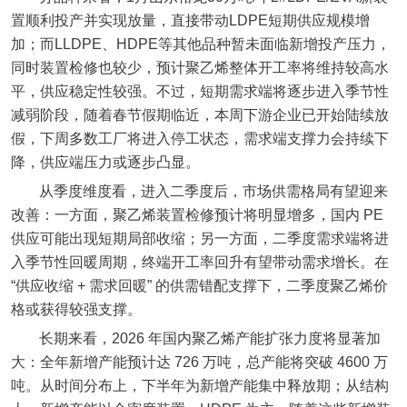
置顺利投产并实现放量，直接带动LDPE短期供应规模增
加；而LLDPE、HDPE等其他品种暂未面临新增投产压力，
同时装置检修也较少，预计聚乙烯整体开工率将维持较高水
平，供应稳定性较强。不过，短期需求端将逐步进入季节性
减弱阶段，随着春节假期临近，本周下游企业已开始陆续放
假，下周多数工厂将进入停工状态，需求端支撑力会持续下
降，供应端压力或逐步凸显。
从季度维度看，进入二季度后，市场供需格局有望迎来
改善：一方面，聚乙烯装置检修预计将明显增多，国内 PE
供应可能出现短期局部收缩；另一方面，二季度需求端将进
入季节性回暖周期，终端开工率回升有望带动需求增长。在
“供应收缩 + 需求回暖” 的供需错配支撑下，二季度聚乙烯价
格或获得较强支撑。
长期来看，2026 年国内聚乙烯产能扩张力度将显著加
大：全年新增产能预计达 726 万吨，总产能将突破 4600 万
吨。从时间分布上，下半年为新增产能集中释放期；从结构