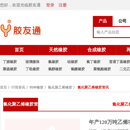
您好，欢迎光临胶友通
登录
注册
产品
公司
首页
天然橡胶
合成橡胶
丁腈橡胶
玻璃微珠
氟橡胶
硅橡胶
氯丁橡胶
普通丁基橡胶
聚硫橡胶
丁吡橡胶
氯醇橡胶
氯醚橡胶
聚氨酯橡胶
二元乙
首页
》
行情资讯
》
特种橡胶
》
氯化聚乙烯橡胶
》
氯化聚乙烯橡胶资讯
氯化聚乙烯橡胶资
氯化聚乙
讯
年产120万吨乙