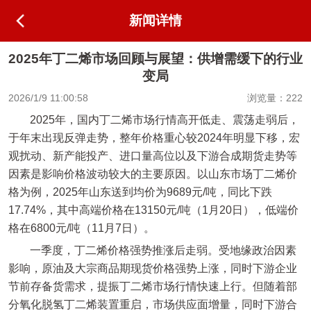
新闻详情
2025年丁二烯市场回顾与展望：供增需缓下的行业
变局
2026/1/9 11:00:58
浏览量：222
2025年，国内丁二烯市场行情高开低走、震荡走弱后，
于年末出现反弹走势，整年价格重心较2024年明显下移，宏
观扰动、新产能投产、进口量高位以及下游合成期货走势等
因素是影响价格波动较大的主要原因。以山东市场丁二烯价
格为例，2025年山东送到均价为9689元/吨，同比下跌
17.74%，其中高端价格在13150元/吨（1月20日），低端价
格在6800元/吨（11月7日）。
一季度，丁二烯价格强势推涨后走弱。受地缘政治因素
影响，原油及大宗商品期现货价格强势上涨，同时下游企业
节前存备货需求，提振丁二烯市场行情快速上行。但随着部
分氧化脱氢丁二烯装置重启，市场供应面增量，同时下游合