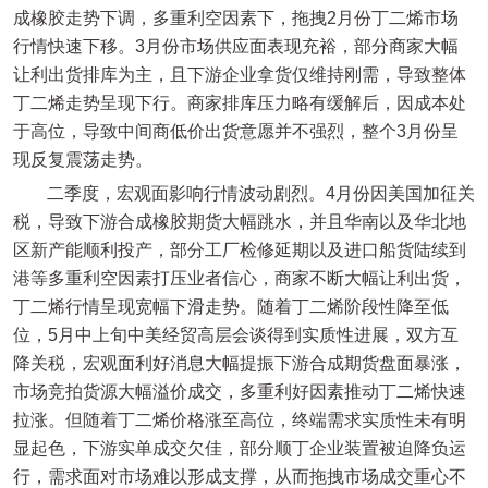
成橡胶走势下调，多重利空因素下，拖拽2月份丁二烯市场
行情快速下移。3月份市场供应面表现充裕，部分商家大幅
让利出货排库为主，且下游企业拿货仅维持刚需，导致整体
丁二烯走势呈现下行。商家排库压力略有缓解后，因成本处
于高位，导致中间商低价出货意愿并不强烈，整个3月份呈
现反复震荡走势。
二季度，宏观面影响行情波动剧烈。4月份因美国加征关
税，导致下游合成橡胶期货大幅跳水，并且华南以及华北地
区新产能顺利投产，部分工厂检修延期以及进口船货陆续到
港等多重利空因素打压业者信心，商家不断大幅让利出货，
丁二烯行情呈现宽幅下滑走势。随着丁二烯阶段性降至低
位，5月中上旬中美经贸高层会谈得到实质性进展，双方互
降关税，宏观面利好消息大幅提振下游合成期货盘面暴涨，
市场竞拍货源大幅溢价成交，多重利好因素推动丁二烯快速
拉涨。但随着丁二烯价格涨至高位，终端需求实质性未有明
显起色，下游实单成交欠佳，部分顺丁企业装置被迫降负运
行，需求面对市场难以形成支撑，从而拖拽市场成交重心不