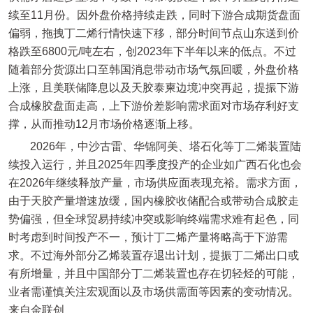
续至11月份。因外盘价格持续走跌，同时下游合成期货盘面
偏弱，拖拽丁二烯行情快速下移，部分时间节点山东送到价
格跌至6800元/吨左右，创2023年下半年以来的低点。不过
随着部分货源出口至韩国消息带动市场气氛回暖，外盘价格
上涨，且美联储降息以及天胶泰柬边境冲突再起，提振下游
合成橡胶盘面走高，上下游价差影响需求面对市场存利好支
撑，从而推动12月市场价格逐渐上移。
2026年，中沙古雷、华锦阿美、塔石化等丁二烯装置陆
续投入运行，并且2025年四季度投产的企业如广西石化也会
在2026年继续释放产量，市场供应面表现充裕。需求方面，
由于天胶产量增速放缓，国内橡胶收储配合或带动合成胶走
势偏强，但全球贸易持续冲突或影响终端需求难有起色，同
时考虑到时间投产不一，预计丁二烯产量将略高于下游需
求。不过海外部分乙烯装置存退出计划，提振丁二烯出口或
有所增量，并且中国部分丁二烯装置也存在切轻烃的可能，
业者需谨慎关注宏观面以及市场供需面等因素的变动情况。
来自金联创