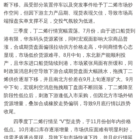
断下移。虽受部分装置停车以及突发事件给予丁二烯市场炒
作空间，但因下游主力产品期、现货表现欠佳，导致市场高
端报盘实单支撑不足，交投气氛较为低迷。
三季度，丁二烯行情宽幅震荡。7月份，由于进口船货到
港有限，华东码头货源紧张，同时宏观面影响大宗商品普
涨，合成期货盘面偏强拉动供方价格走高，中间商惜售心态
显现，市场低价货源难寻。8月中旬，东北新产能顺利投
产，且华东进口船货陆续到港，市场紧张局面有所缓和，同
时政策消息利空导致下游合成期货盘面大幅跳水，拖拽丁二
烯供价逐渐下移，并且南北方价差在9月上旬逐渐扩大。9月
中下旬，宏观利空消息拖拽顺丁盘面不断回落，丁二烯降至
阶段性低位后，刺激下游逢低入市采购，但因北方市场外销
货源增量，叠加合成橡胶走势偏弱，导致9月底行情以跌势
收尾。
四季度丁二烯行情呈 “V”型走势，于11月份创年内价格
低点。10月港口库存逐渐增量，市场供应面难有明显利好，
供需矛盾逐步显现，导致下旬市场快速下跌，并且此行情延