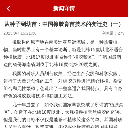
新闻详情
从种子到幼苗：中国橡胶育苗技术的变迁史（一）
2025/9/7 15:21:30
浏览量：279
橡胶树的原产地在南美洲亚马逊流域，是一种热带植
物。当时世界上有一个基本论断，就是北纬15度以北不适合
种植橡胶，北纬17度以北更被称作“植胶禁区”。而我国最南
边的省份海南省则位于北纬18度-北纬20度之间。
我国的科研人员刻苦攻关，经过生产实践和科学实验，
进行了大量开创性的工作，对橡胶良种进行精心移植、杂交
组合和无性繁殖，创造出了一整套适合我国特点、具有自身
特色的橡胶栽培技术和初加工方法。
几十年过去了，如今我们国家早就突破了所谓的“植胶禁
区”，创造了在北纬18度以北，大规模种植天然橡胶的奇迹。
但是我们的目标不仅仅是能够种植橡胶这么简单。我国科研
人员千方百计，攻坚克难，不仅要让橡胶树在我国生根发