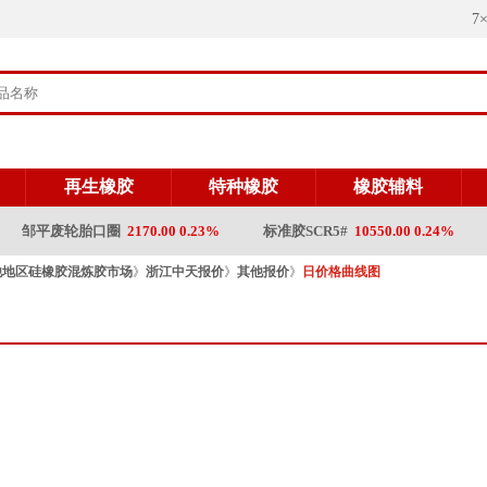
7
再生橡胶
特种橡胶
橡胶辅料
邹平废轮胎口圈
2170.00 0.23%
标准胶SCR5#
10550.00 0.24%
山
他地区硅橡胶混炼胶市场
》
浙江中天报价
》
其他报价
》
日价格曲线图