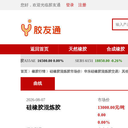
您好，欢迎光临胶友通
登录
注册
返回首页
天然橡胶
合成橡胶
顺丁橡胶A55AE
16500.00 0.00%
SEBS 6151
18850.00 -0.26%
首页
》
橡胶行情
》
硅橡胶混炼胶市场价
》
华东硅橡胶混炼胶交易
》
其
曲线
2026-08-07
市场价
硅橡胶混炼胶
13000.00元/吨
0.00
0.00%