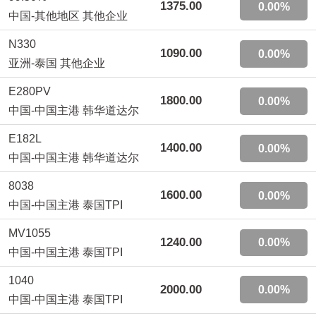
1375.00
0.00%
中国-其他地区 其他企业
N330
1090.00
0.00%
亚洲-泰国 其他企业
E280PV
1800.00
0.00%
中国-中国主港 韩华道达尔
E182L
1400.00
0.00%
中国-中国主港 韩华道达尔
8038
1600.00
0.00%
中国-中国主港 泰国TPI
MV1055
1240.00
0.00%
中国-中国主港 泰国TPI
1040
2000.00
0.00%
中国-中国主港 泰国TPI