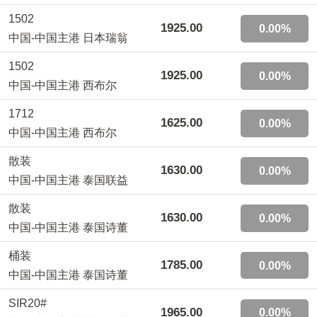
1502
1925.00
0.00%
中国-中国主港 日本瑞翁
1502
1925.00
0.00%
中国-中国主港 西布尔
1712
1625.00
0.00%
中国-中国主港 西布尔
散装
1630.00
0.00%
中国-中国主港 泰国联益
散装
1630.00
0.00%
中国-中国主港 泰国诗董
桶装
1785.00
0.00%
中国-中国主港 泰国诗董
SIR20#
1965.00
0.00%