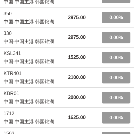
中国-中国主港 韩国锦湖
350
2975.00
0.00%
中国-中国主港 韩国锦湖
330
2975.00
0.00%
中国-中国主港 韩国锦湖
KSL341
1525.00
0.00%
中国-中国主港 韩国锦湖
KTR401
2100.00
0.00%
中国-中国主港 韩国锦湖
KBR01
2000.00
0.00%
中国-中国主港 韩国锦湖
1712
1625.00
0.00%
中国-中国主港 韩国锦湖
1502