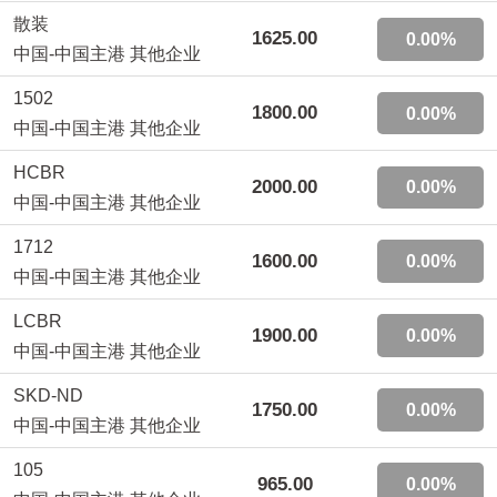
散装
1625.00
0.00%
中国-中国主港 其他企业
1502
1800.00
0.00%
中国-中国主港 其他企业
HCBR
2000.00
0.00%
中国-中国主港 其他企业
1712
1600.00
0.00%
中国-中国主港 其他企业
LCBR
1900.00
0.00%
中国-中国主港 其他企业
SKD-ND
1750.00
0.00%
中国-中国主港 其他企业
105
965.00
0.00%