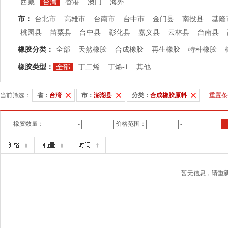
西藏
台湾
香港
澳门
海外
市：
台北市
高雄市
台南市
台中市
金门县
南投县
基隆
桃园县
苗粟县
台中县
彰化县
嘉义县
云林县
台南县
橡胶分类：
全部
天然橡胶
合成橡胶
再生橡胶
特种橡胶
橡胶类型：
全部
丁二烯
丁烯-1
其他
当前筛选：
省：
台湾
市：
澎湖县
分类：
合成橡胶原料
重置条
橡胶数量：
-
价格范围：
-
暂无信息，请重