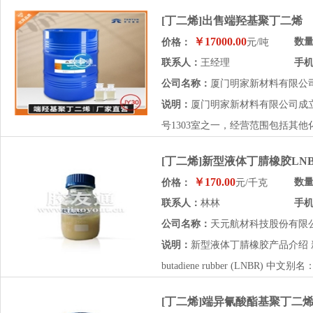
[丁二烯]出售端羟基聚丁二烯
￥17000.00
数
价格：
元/吨
联系人：
王经理
手
公司名称：
厦门明家新材料有限公
说明：
厦门明家新材料有限公司成立于
号1303室之一，经营范围包括其他
[丁二烯]新型液体丁腈橡胶LN
￥170.00
数
价格：
元/千克
联系人：
林林
手
公司名称：
天元航材科技股份有限
说明：
新型液体丁腈橡胶产品介绍 新型液
butadiene rubber (LNBR) 中
[丁二烯]端异氰酸酯基聚丁二烯