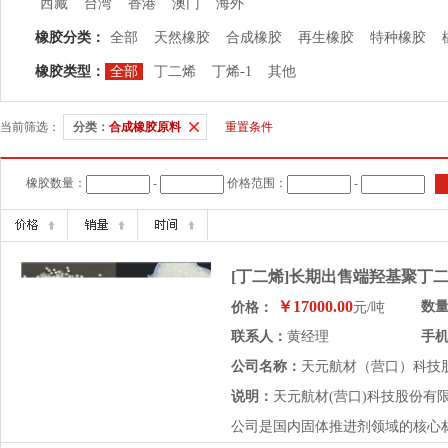
西藏
台湾
香港
澳门
海外
橡胶分类：
全部
天然橡胶
合成橡胶
再生橡胶
特种橡胶
橡胶类型：
全部
丁二烯
丁烯-1
其他
当前筛选：
分类：
合成橡胶原料
重置条件
橡胶数量：
-
价格范围：
-
[丁二烯]长期出售端羟基聚丁
￥17000.00
数
价格：
元/吨
联系人：
黄经理
手
公司名称：
天元航材（营口）科技
说明：
天元航材(营口)科技股份有
公司是国内固体推进剂领域的核心材