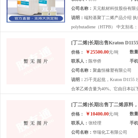
公司名称：
天元航材科技股份有限
说明：
端羟基聚丁二烯产品介绍 执行标准：GJ
polybutadiene（HTPB） 中文别名：
[丁二烯]长期出售Kraton D1155
￥25500.00
数
价格：
元/吨
联系人：
陈华侨
手
公司名称：
聚鑫恒橡塑有限公司
说明：
25千克起批，Kraton D
合苯乙烯含量为40%。它由日本以下
[丁二烯]长期出售丁二烯原料
￥10400.00
数
价格：
元/吨
联系人：
张经理
手
公司名称：
华瑞化工有限公司