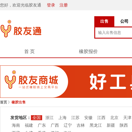
您好，欢迎光临胶友通
登录
注册
出售
公司
首 页
橡胶报价
首页
》
橡胶出售
发货地区：
全国
浙江
上海
江苏
安徽
江西
北京
天津
海南
福建
广东
广西
辽宁
吉林
黑龙江
新疆
陕西