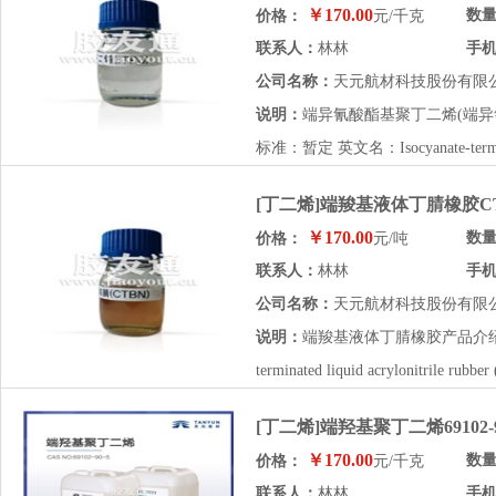
￥170.00
数
价格：
元/千克
联系人：
林林
手
公司名称：
天元航材科技股份有限
说明：
端异氰酸酯基聚丁二烯(端异
标准：暂定 英文名：Isocyanate-terminat
[丁二烯]端羧基液体丁腈橡胶C
￥170.00
数
价格：
元/吨
联系人：
林林
手
公司名称：
天元航材科技股份有限
说明：
端羧基液体丁腈橡胶产品介绍 执行标准
terminated liquid acrylonitrile r
[丁二烯]端羟基聚丁二烯69102-
￥170.00
数
价格：
元/千克
联系人：
林林
手