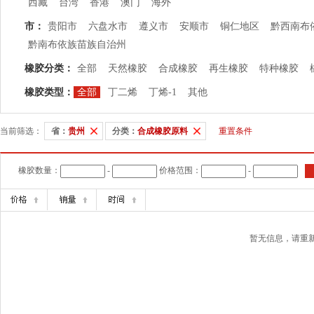
西藏
台湾
香港
澳门
海外
市：
贵阳市
六盘水市
遵义市
安顺市
铜仁地区
黔西南布
黔南布依族苗族自治州
橡胶分类：
全部
天然橡胶
合成橡胶
再生橡胶
特种橡胶
橡胶类型：
全部
丁二烯
丁烯-1
其他
当前筛选：
省：
贵州
分类：
合成橡胶原料
重置条件
橡胶数量：
-
价格范围：
-
暂无信息，请重