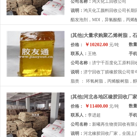
公司名称：
鸿天化工回收公司
说明：
鸿天化工颜料回收公司长期
酯发泡剂，MDI，异氰酸酯，丙烯
[其他]大量求购聚乙烯树脂，
￥10202.00
数
价格：
元/吨
联系人：
王艳
手
公司名称：
济宁千百度化工原料回
说明：
济宁回收丁腈橡胶我公司常
脂类 ： 环氧树脂，丙烯酸树脂，醇
[其他]河北各地区橡胶回收厂
￥11400.00
数
价格：
元/吨
联系人：
李进超
手
公司名称：
新曦再生物资回收有限
说明：
河北橡胶回收厂家，全国上