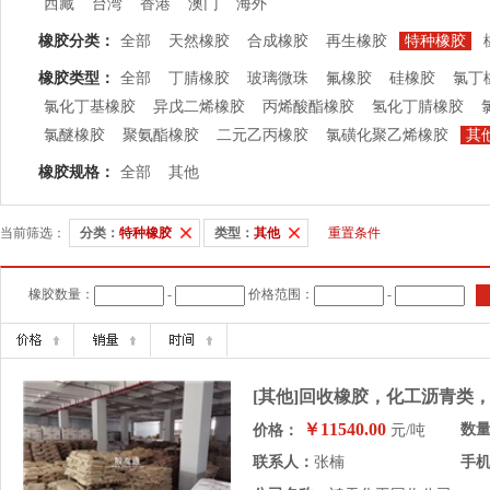
西藏
台湾
香港
澳门
海外
橡胶分类：
全部
天然橡胶
合成橡胶
再生橡胶
特种橡胶
橡胶类型：
全部
丁腈橡胶
玻璃微珠
氟橡胶
硅橡胶
氯丁
氯化丁基橡胶
异戊二烯橡胶
丙烯酸酯橡胶
氢化丁腈橡胶
氯醚橡胶
聚氨酯橡胶
二元乙丙橡胶
氯磺化聚乙烯橡胶
其
橡胶规格：
全部
其他
当前筛选：
分类：
特种橡胶
类型：
其他
重置条件
橡胶数量：
-
价格范围：
-
[其他]回收橡胶，化工沥青类
￥11540.00
数
价格：
元/吨
联系人：
张楠
手