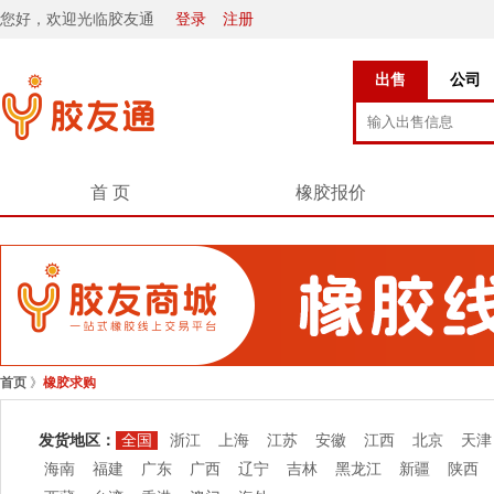
您好，欢迎光临胶友通
登录
注册
出售
公司
首 页
橡胶报价
首页
》
橡胶求购
发货地区：
全国
浙江
上海
江苏
安徽
江西
北京
天津
海南
福建
广东
广西
辽宁
吉林
黑龙江
新疆
陕西