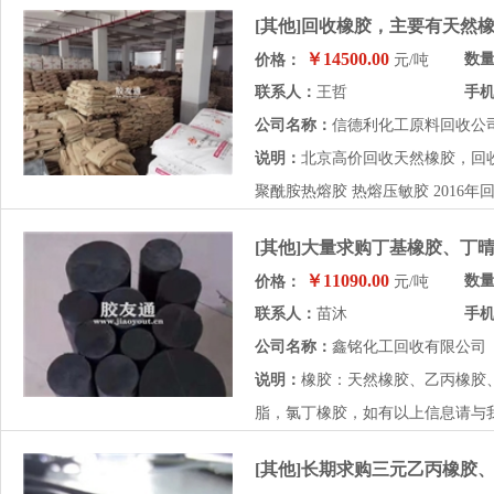
[其他]回收橡胶，主要有天然
￥14500.00
数
价格：
元/吨
联系人：
王哲
手
公司名称：
信德利化工原料回收公
说明：
北京高价回收天然橡胶，回
聚酰胺热熔胶 热熔压敏胶 2016年
[其他]大量求购丁基橡胶、丁
￥11090.00
数
价格：
元/吨
联系人：
苗沐
手
公司名称：
鑫铭化工回收有限公司
说明：
橡胶：天然橡胶、乙丙橡胶
脂，氯丁橡胶，如有以上信息请与
[其他]长期求购三元乙丙橡胶