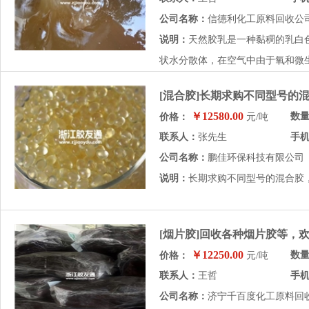
公司名称：
信德利化工原料回收公
说明：
天然胶乳是一种黏稠的乳白
状水分散体，在空气中由于氧和微生物
[混合胶]长期求购不同型号的
￥12580.00
数
价格：
元/吨
联系人：
张先生
手
公司名称：
鹏佳环保科技有限公司
说明：
长期求购不同型号的混合胶
[烟片胶]回收各种烟片胶等，
￥12250.00
数
价格：
元/吨
联系人：
王哲
手
公司名称：
济宁千百度化工原料回