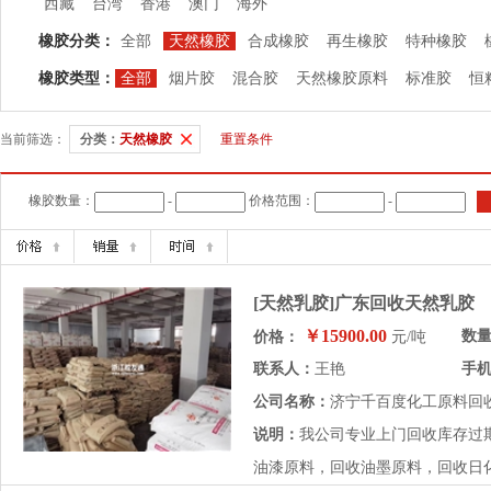
西藏
台湾
香港
澳门
海外
橡胶分类：
全部
天然橡胶
合成橡胶
再生橡胶
特种橡胶
橡胶类型：
全部
烟片胶
混合胶
天然橡胶原料
标准胶
恒
当前筛选：
分类：
天然橡胶
重置条件
橡胶数量：
-
价格范围：
-
[天然乳胶]广东回收天然乳胶
￥15900.00
数
价格：
元/吨
联系人：
王艳
手
公司名称：
济宁千百度化工原料回
说明：
我公司专业上门回收库存过
油漆原料，回收油墨原料，回收日化