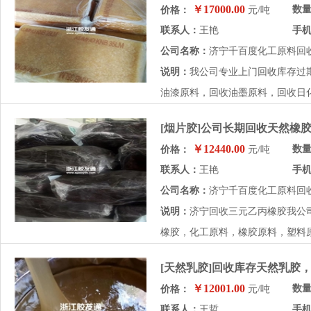
￥17000.00
数
价格：
元/吨
联系人：
王艳
手
公司名称：
济宁千百度化工原料回
说明：
我公司专业上门回收库存过
油漆原料，回收油墨原料，回收日化
[烟片胶]公司长期回收天然橡
￥12440.00
数
价格：
元/吨
联系人：
王艳
手
公司名称：
济宁千百度化工原料回
说明：
济宁回收三元乙丙橡胶我公
橡胶，化工原料，橡胶原料，塑料原
[天然乳胶]回收库存天然乳胶
￥12001.00
数
价格：
元/吨
联系人：
王哲
手