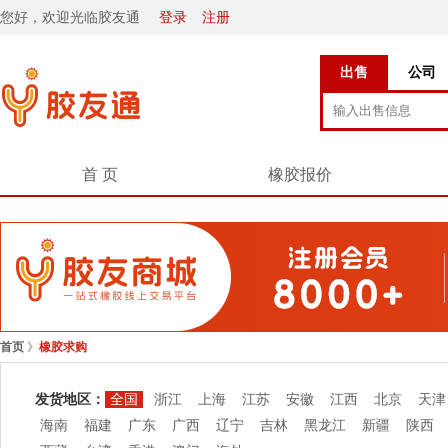
您好，欢迎光临胶友通
登录
注册
出售
公司
首 页
橡胶报价
首页
》
橡胶求购
发货地区：
全国
浙江
上海
江苏
安徽
江西
北京
天津
海南
福建
广东
广西
辽宁
吉林
黑龙江
新疆
陕西