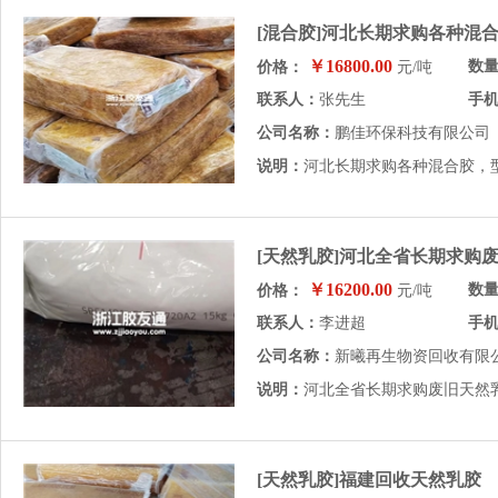
[混合胶]河北长期求购各种混
￥16800.00
数
价格：
元/吨
联系人：
张先生
手
公司名称：
鹏佳环保科技有限公司
说明：
河北长期求购各种混合胶，
[天然乳胶]河北全省长期求购
￥16200.00
数
价格：
元/吨
联系人：
李进超
手
公司名称：
新曦再生物资回收有限
说明：
河北全省长期求购废旧天然
[天然乳胶]福建回收天然乳胶