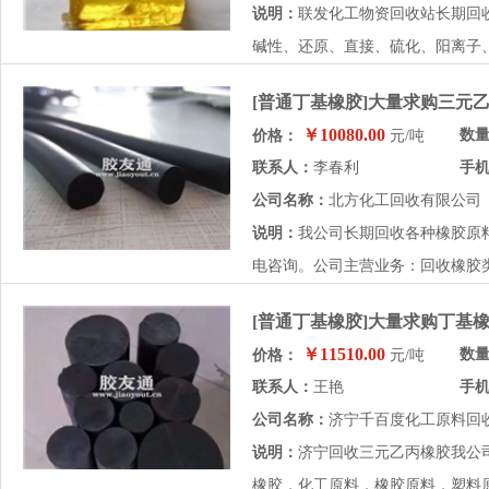
说明：
联发化工物资回收站长期回
碱性、还原、直接、硫化、阳离子、
[普通丁基橡胶]大量求购三元
￥10080.00
数
价格：
元/吨
联系人：
李春利
手
公司名称：
北方化工回收有限公司
说明：
我公司长期回收各种橡胶原
电咨询。公司主营业务：回收橡胶类
[普通丁基橡胶]大量求购丁基
￥11510.00
数
价格：
元/吨
联系人：
王艳
手
公司名称：
济宁千百度化工原料回
说明：
济宁回收三元乙丙橡胶我公
橡胶，化工原料，橡胶原料，塑料原