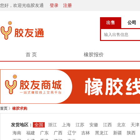
您好，欢迎光临胶友通
登录
注册
出售
公司
首 页
橡胶报价
首页
》
橡胶求购
发货地区：
全国
浙江
上海
江苏
安徽
江西
北京
天津
海南
福建
广东
广西
辽宁
吉林
黑龙江
新疆
陕西