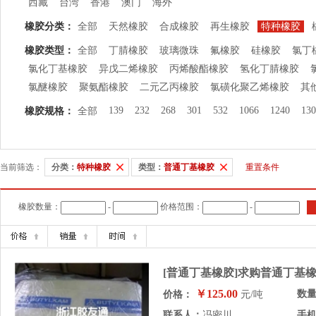
西藏
台湾
香港
澳门
海外
橡胶分类：
全部
天然橡胶
合成橡胶
再生橡胶
特种橡胶
橡胶类型：
全部
丁腈橡胶
玻璃微珠
氟橡胶
硅橡胶
氯丁
氯化丁基橡胶
异戊二烯橡胶
丙烯酸酯橡胶
氢化丁腈橡胶
氯醚橡胶
聚氨酯橡胶
二元乙丙橡胶
氯磺化聚乙烯橡胶
其
139
232
268
301
532
1066
1240
130
橡胶规格：
全部
当前筛选：
分类：
特种橡胶
类型：
普通丁基橡胶
重置条件
橡胶数量：
-
价格范围：
-
[普通丁基橡胶]求购普通丁基橡
￥125.00
数
价格：
元/吨
联系人：
冯密川
手