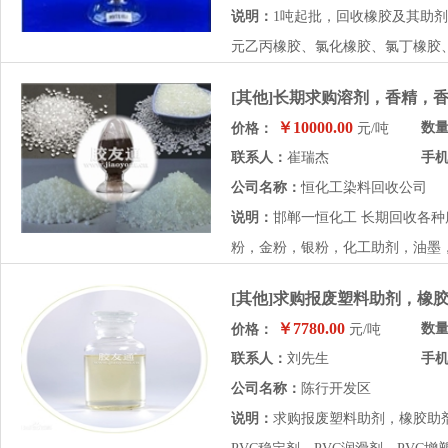
说明：
1吨起批，回收橡胶及其助
元乙丙橡胶、氯化橡胶、氯丁橡胶、
[其他]长期求购溶剂，香精，
￥10000.00
数
价格：
元/吨
联系人：
崔瑞杰
手
公司名称：
恒化工染料回收公司
说明：
邯郸一恒化工 长期回收各
粉，金粉，银粉，化工助剂，油墨，
[其他]求购报废塑料助剂，橡
￥7780.00
数
价格：
元/吨
联系人：
刘先生
手
公司名称：
陈行开发区
说明：
求购报废塑料助剂，橡胶助剂