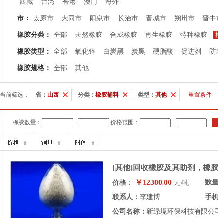
西藏
台湾
香港
澳门
海外
市：
太原市
大同市
阳泉市
长治市
晋城市
朔州市
晋中
橡胶分类：
全部
天然橡胶
合成橡胶
再生橡胶
特种橡胶
橡胶类型：
全部
氧化锌
白炭黑
炭黑
硬脂酸
促进剂
防
橡胶规格：
全部
其他
当前筛选：
省：
山西
分类：
橡胶辅料
类型：
其他
重置条件
橡胶数量：
-
价格范围：
-
[其他]回收橡胶及其助剂，橡
￥12300.00
数
价格：
元/吨
联系人：
李建博
手
公司名称：
新绿境环保科技有限公