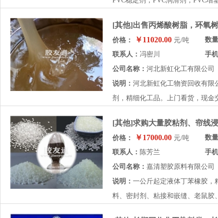
PVC稳定剂，PVC润滑剂，PVC增塑
[其他]出售丙烯酸树脂，环氧
￥11020.00
数
价格：
元/吨
联系人：
冯密川
手
公司名称：
河北新虹化工有限公司
说明：
河北新虹化工物资回收有限
剂，精细化工品。上门看货，现金交
[其他]求购大量胶粘剂、帘线
￥17000.00
数
价格：
元/吨
联系人：
陈芳兰
手
公司名称：
嘉清塑胶原料有限公司
说明：
一公斤起定液体丁苯橡胶，
料、密封剂、粘接和嵌缝、老鼠胶