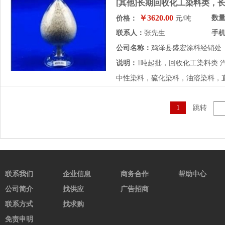
[其他]长期回收化工染料类，
￥3620.00
数
价格：
元/吨
联系人：
张先生
手
公司名称：
鸡泽县盛宏涂料经销处
说明：
1吨起批，回收化工染料类
中性染料，硫化染料，油溶染料，直
1
跳转
联系我们
企业信息
商务合作
帮助中心
公司简介
找供应
广告招商
联系方式
找求购
免责申明