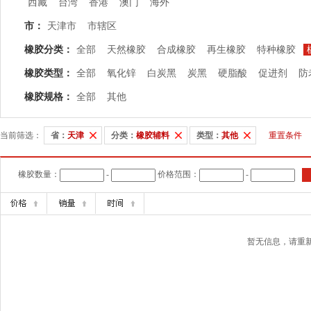
西藏
台湾
香港
澳门
海外
市：
天津市
市辖区
橡胶分类：
全部
天然橡胶
合成橡胶
再生橡胶
特种橡胶
橡胶类型：
全部
氧化锌
白炭黑
炭黑
硬脂酸
促进剂
防
橡胶规格：
全部
其他
当前筛选：
省：
天津
分类：
橡胶辅料
类型：
其他
重置条件
橡胶数量：
-
价格范围：
-
暂无信息，请重