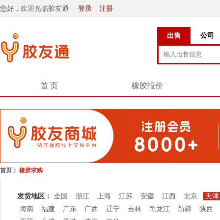
您好，欢迎光临胶友通
登录
注册
出售
公司
首 页
橡胶报价
首页
》
橡胶求购
发货地区：
全国
浙江
上海
江苏
安徽
江西
北京
天津
海南
福建
广东
广西
辽宁
吉林
黑龙江
新疆
陕西