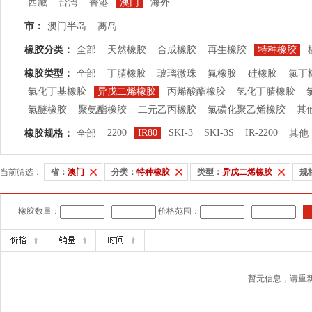
西藏
台湾
香港
澳门
海外
市：
澳门半岛
离岛
橡胶分类：
全部
天然橡胶
合成橡胶
再生橡胶
特种橡胶
橡胶类型：
全部
丁腈橡胶
玻璃微珠
氟橡胶
硅橡胶
氯丁
氯化丁基橡胶
异戊二烯橡胶
丙烯酸酯橡胶
氢化丁腈橡胶
氯醚橡胶
聚氨酯橡胶
二元乙丙橡胶
氯磺化聚乙烯橡胶
其
2200
IR80
SKI-3
SKI-3S
IR-2200
橡胶规格：
全部
其他
当前筛选：
省：
澳门
分类：
特种橡胶
类型：
异戊二烯橡胶
规
橡胶数量：
-
价格范围：
-
暂无信息，请重