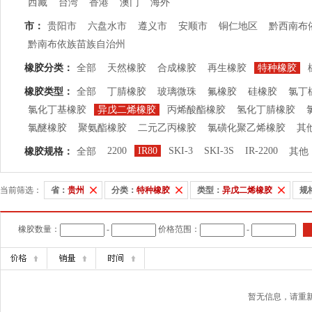
西藏
台湾
香港
澳门
海外
市：
贵阳市
六盘水市
遵义市
安顺市
铜仁地区
黔西南布
黔南布依族苗族自治州
橡胶分类：
全部
天然橡胶
合成橡胶
再生橡胶
特种橡胶
橡胶类型：
全部
丁腈橡胶
玻璃微珠
氟橡胶
硅橡胶
氯丁
氯化丁基橡胶
异戊二烯橡胶
丙烯酸酯橡胶
氢化丁腈橡胶
氯醚橡胶
聚氨酯橡胶
二元乙丙橡胶
氯磺化聚乙烯橡胶
其
2200
IR80
SKI-3
SKI-3S
IR-2200
橡胶规格：
全部
其他
当前筛选：
省：
贵州
分类：
特种橡胶
类型：
异戊二烯橡胶
规
橡胶数量：
-
价格范围：
-
暂无信息，请重