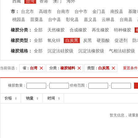
西藏
台湾
香港
澳门
海外
市：
台北市
高雄市
台南市
台中市
金门县
南投县
基隆
桃园县
苗粟县
台中县
彰化县
嘉义县
云林县
台南县
橡胶分类：
全部
天然橡胶
合成橡胶
再生橡胶
特种橡胶
橡胶类型：
全部
氧化锌
白炭黑
炭黑
硬脂酸
促进剂
防
橡胶规格：
全部
沉淀法硅胶级
沉淀法橡胶级
气相法硅胶级
当前筛选：
省：
台湾
分类：
橡胶辅料
类型：
白炭黑
重置条件
橡胶数量：
-
价格范围：
-
暂无信息，请重