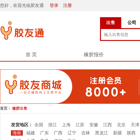
您好，欢迎光临胶友通
登录
注册
出售
公司
首 页
橡胶报价
首页
》
橡胶出售
发货地区：
全国
浙江
上海
江苏
安徽
江西
北京
天津
海南
福建
广东
广西
辽宁
吉林
黑龙江
新疆
陕西