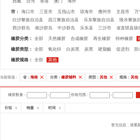
西藏
台湾
香港
澳门
海外
市：
海口市
三亚市
五指山市
琼海市
儋州市
文昌市
万
白沙黎族自治县
昌江黎族自治县
乐东黎族自治县
陵水黎族
西沙群岛
南沙群岛
中沙群岛
乐东县
三沙市
省直辖县级
橡胶分类：
全部
天然橡胶
合成橡胶
再生橡胶
特种橡胶
橡胶类型：
全部
氧化锌
白炭黑
炭黑
硬脂酸
促进剂
防
橡胶规格：
全部
其他
当前筛选：
省：
海南
分类：
橡胶辅料
类型：
其他
规格：
其他
橡胶数量：
-
价格范围：
-
暂无信息，请重