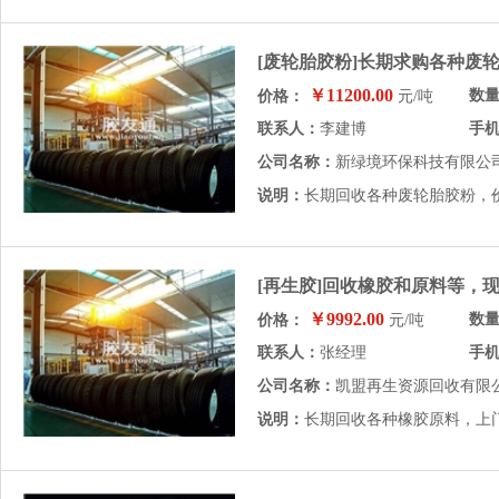
[废轮胎胶粉]长期求购各种废
￥11200.00
数
价格：
元/吨
联系人：
李建博
手
公司名称：
新绿境环保科技有限公
说明：
长期回收各种废轮胎胶粉，
[再生胶]回收橡胶和原料等，
￥9992.00
数
价格：
元/吨
联系人：
张经理
手
公司名称：
凯盟再生资源回收有限
说明：
长期回收各种橡胶原料，上