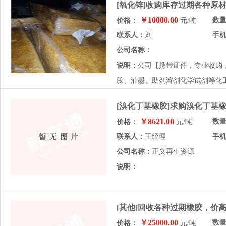
[氧化锌]收购库存过期各种原
￥10000.00
数
价格：
元/吨
联系人：
刘
手
公司名称：
说明：
公司【携带证件，专业收购
胶、油墨、助剂溶剂化学试剂等化工
[溴化丁基橡胶]求购溴化丁基
￥8621.00
数
价格：
元/吨
联系人：
王经理
手
公司名称：
正义再生资源
说明：
[其他]回收各种过期橡胶，价
￥25000.00
数
价格：
元/吨