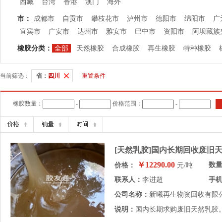
西藏
台湾
香港
澳门
海外
市：
成都市
自贡市
攀枝花市
泸州市
德阳市
绵阳市
广
宜宾市
广安市
达州市
雅安市
巴中市
资阳市
阿坝藏族
橡胶分类：
全部
天然橡胶
合成橡胶
再生橡胶
特种橡胶
当前筛选：
省：
四川
重置条件
橡胶数量：
-
价格范围：
-
[天然乳胶]国内长期回收废旧
￥12290.00
数
价格：
元/吨
联系人：
李进超
手
公司名称：
新曦再生物资回收有限
说明：
国内长期求购废旧天然乳胶