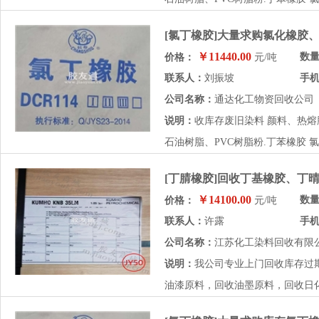
[氯丁橡胶]大量求购氯化橡胶
￥11440.00
数
价格：
元/吨
联系人：
刘振坡
手
公司名称：
通达化工物资回收公司
说明：
收库存废旧染料 颜料、热熔胶
石油树脂、PVC树脂粉.丁苯橡胶 
[丁腈橡胶]回收丁基橡胶、丁
￥14100.00
数
价格：
元/吨
联系人：
许露
手
公司名称：
江苏化工染料回收有限
说明：
我公司专业上门回收库存过
油漆原料，回收油墨原料，回收日化