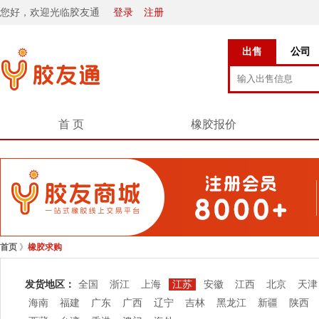
您好，欢迎光临胶友通
登录
注册
出售
公司
首 页
橡胶报价
首页
》
橡胶求购
发货地区：
全国
浙江
上海
江苏
安徽
江西
北京
天津
海南
福建
广东
广西
辽宁
吉林
黑龙江
新疆
陕西