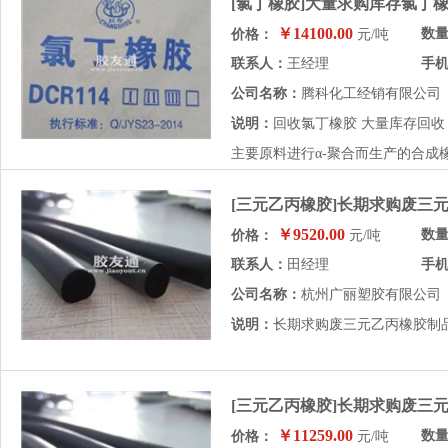
[氯丁橡胶]大量求购库存氯丁
￥14100.00
数
价格：
元/吨
联系人：
王经理
手
公司名称：
腾科化工经销有限公司
说明：
回收氯丁橡胶 大量库存回收 氯丁
主要原料进行α-聚合而生产的合成橡
[三元乙丙橡胶]长期求购废三
￥9520.00
数
价格：
元/吨
联系人：
田经理
手
公司名称：
杭州广丽塑胶有限公司
说明：
长期求购废三元乙丙橡胶制
[三元乙丙橡胶]长期求购废三
￥11259.00
数
价格：
元/吨