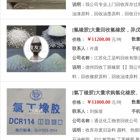
说明：
我公司专业上门回收库存过
油漆原料，回收油墨原料，回收日化
[氟橡胶]大量回收氟橡胶，异
￥11200.00
数
价格：
元/吨
联系人：
许露
手
公司名称：
江苏化工染料回收有限
说明：
德州回收丁腈橡胶【】我公
料，回收橡胶原料，回收油漆原料，
[氯丁橡胶]大量求购氯化橡胶
￥11800.00
数
价格：
元/吨
联系人：
刘振坡
手
公司名称：
通达化工物资回收公司
说明：
收库存废旧染料 颜料、热熔胶
石油树脂、PVC树脂粉.丁苯橡胶 