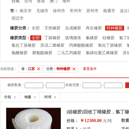
西藏
台湾
香港
澳门
海外
市：
南京市
无锡市
徐州市
常州市
苏州市
南通市
连云
宿迁市
橡胶分类：
全部
天然橡胶
合成橡胶
再生橡胶
特种橡胶
橡胶类型：
全部
丁腈橡胶
玻璃微珠
氟橡胶
硅橡胶
氯丁
氯化丁基橡胶
异戊二烯橡胶
丙烯酸酯橡胶
氢化丁腈橡胶
氯醚橡胶
聚氨酯橡胶
二元乙丙橡胶
氯磺化聚乙烯橡胶
其
当前筛选：
省：
江苏
分类：
特种橡胶
重置条件
橡胶数量：
-
价格范围：
-
[硅橡胶]回收丁晴橡胶，氯丁
￥12300.00
数
价格：
元/吨