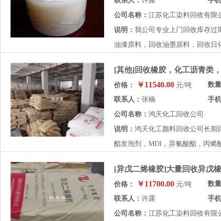
联系人：
许露
手
公司名称：
江苏化工染料回收有限
说明：
我公司专业上门回收库存过
油漆原料，回收油墨原料，回收日化
[其他]回收橡胶，化工沥青类
￥11540.00
数
价格：
元/吨
联系人：
张楠
手
公司名称：
鸿天化工回收公司
说明：
鸿天化工颜料回收公司长期
酯发泡剂，MDI，异氰酸酯，丙烯
[异戊二烯橡胶]大量回收异戊
￥11700.00
数
价格：
元/吨
联系人：
许露
手
公司名称：
江苏化工染料回收有限