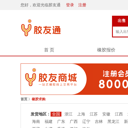
您好，欢迎光临胶友通
登录
注册
出售
首 页
橡胶报价
首页
》
橡胶求购
发货地区：
全国
浙江
上海
江苏
安徽
江西
海南
福建
广东
广西
辽宁
吉林
黑龙江
新