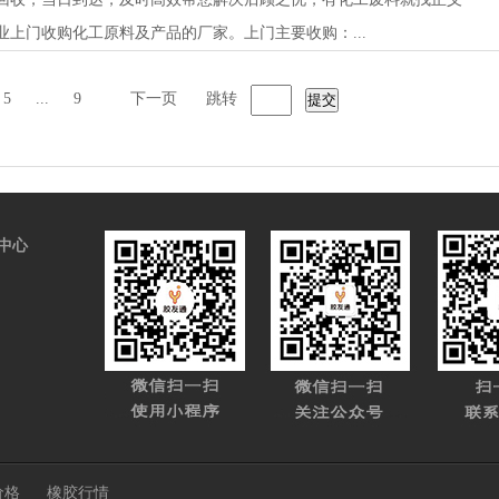
上门收购化工原料及产品的厂家。上门主要收购：...
5
...
9
下一页
跳转
中心
价格
橡胶行情