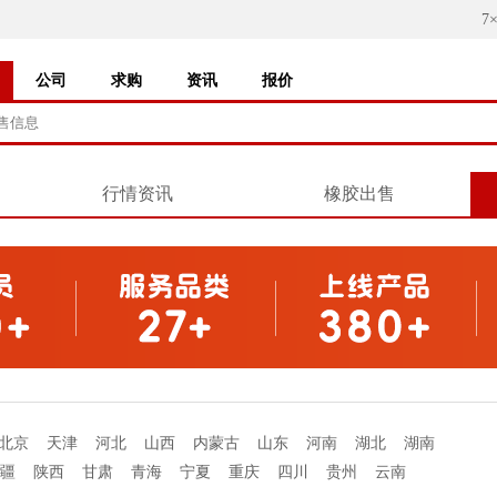
7
公司
求购
资讯
报价
行情资讯
橡胶出售
北京
天津
河北
山西
内蒙古
山东
河南
湖北
湖南
疆
陕西
甘肃
青海
宁夏
重庆
四川
贵州
云南