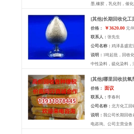
墨,橡胶，乳化剂，催化
[其他]长期回收化
￥3620.00
价格：
元/
联系人：
张先生
公司名称：
鸡泽县盛宏
说明：
1吨起批，回收
中性染料，硫化染料，油
[其他]哪里回收抗氧
面议
价格：
联系人：
李春利
公司名称：
北方化工回
说明：
我公司长期回收
电咨询。公司主营业务：