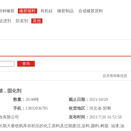
特种橡胶
橡胶辅料
有机硅
橡胶制品
合成橡胶原料
促进剂
防老剂
其他
总共有88条信息
香精，固化剂
数量：
20.00吨
截止日期：
2021/10/20
手机：
13832036785
收货地区：
河北省-邯郸
收有限公司
发布时间：
2021/7/20 16:53:58
期大量收购库存积压的化工原料及过期废旧,染料,颜料,树脂. 油漆,油