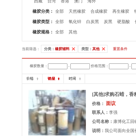
西藏
台湾
香港
澳门
海外
橡胶分类：
全部
天然橡胶
合成橡胶
再生橡胶
橡胶类型：
全部
氧化锌
白炭黑
炭黑
硬脂酸
橡胶规格：
全部
其他
当前筛选：
分类：
橡胶辅料
类型：
其他
重置条件
橡胶数量：
-
价格范围：
-
[其他]求购石蜡，
面议
价格：
联系人：
李强
公司名称：
康博化工回
说明：
我公司面向全国长