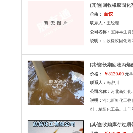
[其他]回收橡胶固
面议
价格：
联系人：
王经理
公司名称：
宝洋再生资
说明：
回收橡胶固化剂
[其他]长期回收丙
￥8120.00
价格：
元/
联系人：
冯密川
公司名称：
河北新虹化
说明：
河北新虹化工物
剂，精细化工品。上门看
[其他]收购库存过