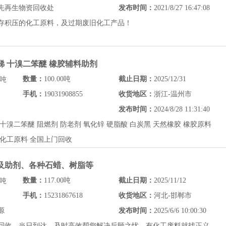
先再生物资回收处
发布时间：
2021/8/27 16:47:08
存积压的化工原料，及过期废旧化工产品！
锑 十溴二笨醚 橡胶辅料助剂
数量：
100.00吨
截止日期：
2025/12/31
/吨
手机：
19031908855
收货地区：
浙江-温州市
发布时间：
2024/8/28 11:31:40
十溴二笨醚 阻燃剂 防老剂 氧化锌 硬脂酸 白炭黑 天然橡胶 橡胶原料
化工原料 全国上门回收
料及助剂、各种石蜡、树脂等
数量：
117.00吨
截止日期：
2025/11/12
/吨
手机：
15231867618
收货地区：
河北-邯郸市
源
发布时间：
2025/6/6 10:00:30
回收，当日到达，及时高效帮您解决后顾之忧，有化工废料就找正义