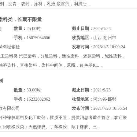
剂，沥青，农药，涂料，乳液,废溶剂，润滑油...
工染料类，长期不限量
数量：
25.00吨
截止日期：
2025/1/24
吨
手机：
15075064606
收货地区：
山西-朔州市
涂料经销处
发布时间：
2023/1/5 10:09:24
化工染料类 汽巴染料，分散染料，活性染料，还原染料，碱性染料，
溶染料，直接染料，染料中间体，蒽醌，红色基RL...
剂
数量：
30.00吨
截止日期：
2021/9/23
手机：
15232802862
收货地区：
河北省-邯郸
收有限公司
发布时间：
2021/7/20 16:56:54
各种橡胶原料及化工助剂，性质不限，提供消息者重金答谢，欢迎来
回收橡胶类：天然橡胶、丁苯橡胶、顺丁橡胶、三...