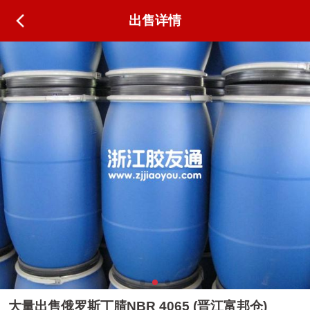
出售详情
大量出售俄罗斯丁腈NBR 4065 (晋江富邦仓)