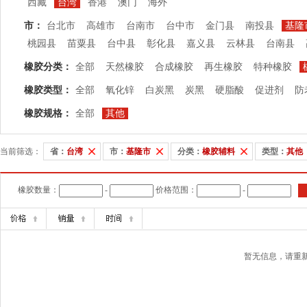
西藏
台湾
香港
澳门
海外
市：
台北市
高雄市
台南市
台中市
金门县
南投县
基隆
桃园县
苗粟县
台中县
彰化县
嘉义县
云林县
台南县
橡胶分类：
全部
天然橡胶
合成橡胶
再生橡胶
特种橡胶
橡胶类型：
全部
氧化锌
白炭黑
炭黑
硬脂酸
促进剂
防
橡胶规格：
全部
其他
当前筛选：
省：
台湾
市：
基隆市
分类：
橡胶辅料
类型：
其他
橡胶数量：
-
价格范围：
-
暂无信息，请重