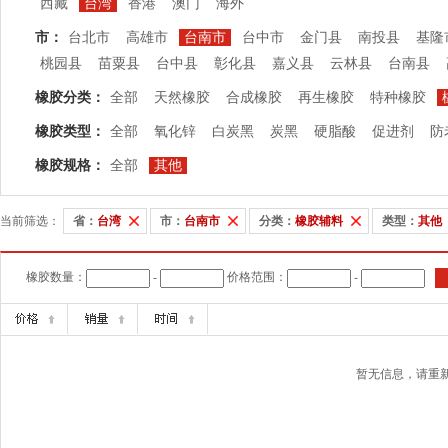
西藏
台湾
香港
澳门
海外
市：
台北市
高雄市
台南市
台中市
金门县
南投县
基隆
桃园县
苗粟县
台中县
彰化县
嘉义县
云林县
台南县
橡胶分类：
全部
天然橡胶
合成橡胶
再生橡胶
特种橡胶
橡胶类型：
全部
氧化锌
白炭黑
炭黑
硬脂酸
促进剂
防
橡胶规格：
全部
其他
当前筛选：
省：
台湾
市：
台南市
分类：
橡胶辅料
类型：
其他
橡胶数量：
-
价格范围：
-
暂无信息，请重