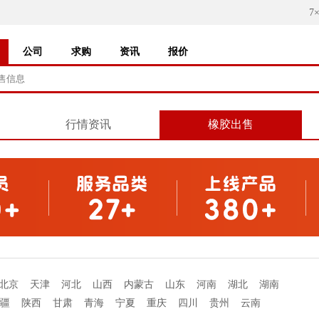
7
公司
求购
资讯
报价
行情资讯
橡胶出售
北京
天津
河北
山西
内蒙古
山东
河南
湖北
湖南
疆
陕西
甘肃
青海
宁夏
重庆
四川
贵州
云南