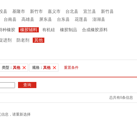
投县
基隆市
新竹市
嘉义市
台北县
宜兰县
新竹县
台南县
高雄县
屏东县
台东县
花莲县
澎湖县
特种橡胶
橡胶辅料
有机硅
橡胶制品
合成橡胶原料
促进剂
防老剂
其他
类型：
其他
规格：
其他
重置条件
总共有0条信息
无信息，请重新选择