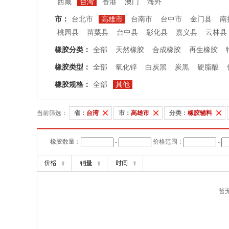
西藏
台湾
香港
澳门
海外
市：
台北市
高雄市
台南市
台中市
金门县
南
桃园县
苗粟县
台中县
彰化县
嘉义县
云林县
橡胶分类：
全部
天然橡胶
合成橡胶
再生橡胶
橡胶类型：
全部
氧化锌
白炭黑
炭黑
硬脂酸
橡胶规格：
全部
其他
当前筛选：
省：
台湾
市：
高雄市
分类：
橡胶辅料
橡胶数量：
-
价格范围：
-
暂