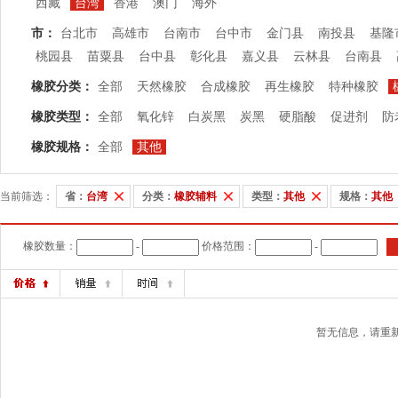
西藏
台湾
香港
澳门
海外
市：
台北市
高雄市
台南市
台中市
金门县
南投县
基隆
桃园县
苗粟县
台中县
彰化县
嘉义县
云林县
台南县
橡胶分类：
全部
天然橡胶
合成橡胶
再生橡胶
特种橡胶
橡胶类型：
全部
氧化锌
白炭黑
炭黑
硬脂酸
促进剂
防
橡胶规格：
全部
其他
当前筛选：
省：
台湾
分类：
橡胶辅料
类型：
其他
规格：
其他
橡胶数量：
-
价格范围：
-
暂无信息，请重